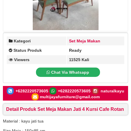
Kategori
Set Meja Makan
Status Produk
Ready
Viewers
11525 Kali
Chat Via Whatsapp
+6282220573605
+6282220573605
naturalkayu
multijayafurniture@gmail.com
Detail Produk Set Meja Makan Jati 4 Kursi Cafe Rotan
Material : kayu jati tua
Size Meja : 150×85 cm