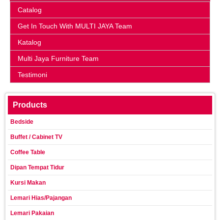
Catalog
Get In Touch With MULTI JAYA Team
Katalog
Multi Jaya Furniture Team
Testimoni
Products
Bedside
Buffet / Cabinet TV
Coffee Table
Dipan Tempat Tidur
Kursi Makan
Lemari Hias/Pajangan
Lemari Pakaian