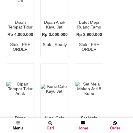
Dipan
Dipan Anak
Bufet Meja
Tempat Tidur
Kayu Jati
Ruang Tamu
Jati 160×200
Rp 4.000.000
Rp 3.000.000
Rp 2.900.000
cm
Stok : PRE
Stok : Ready
Stok : PRE
ORDER
ORDER
Dipan
Kursi Cafe
Set Meja
Tempat Tidur
Kayu Jati
Makan Jati 8
Anak
Kursi
Cari
Home
Order
Menu
Menu
Cari
Home
Order
Rp 3.500.000
Rp 850.000
Rp