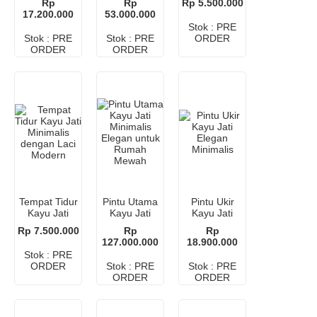
Rp
Rp
Rp 5.500.000
untuk
untuk
Natural
17.200.000
53.000.000
Tampilan
Rumah
dengan Laci
Stok : PRE
Modern dan
Modern
Multifungsi
Stok : PRE
Stok : PRE
ORDER
Elegan
ORDER
ORDER
Tempat Tidur
Pintu Utama
Pintu Ukir
Kayu Jati
Kayu Jati
Kayu Jati
Minimalis
Minimalis
Elegan
Rp 7.500.000
Rp
Rp
dengan Laci
Elegan untuk
Minimalis
127.000.000
18.900.000
Modern
Rumah
Stok : PRE
Mewah
ORDER
Stok : PRE
Stok : PRE
ORDER
ORDER