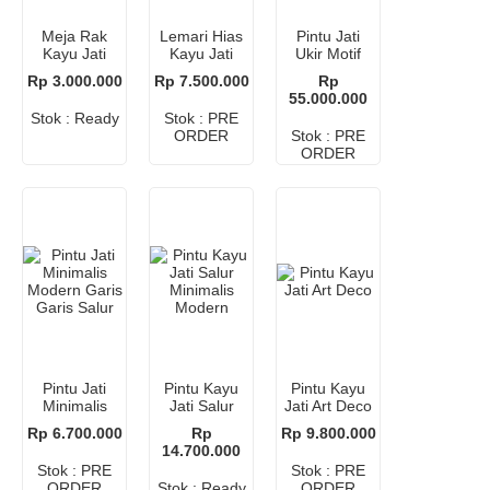
Meja Rak
Lemari Hias
Pintu Jati
Kayu Jati
Kayu Jati
Ukir Motif
Minimalis
Minimalis
Matahari –
Rp 3.000.000
Rp 7.500.000
Rp
Multifungsi
dengan Kaca
Desain
55.000.000
Minimalis
Stok : Ready
Stok : PRE
Modern
ORDER
Stok : PRE
ORDER
Pintu Jati
Pintu Kayu
Pintu Kayu
Minimalis
Jati Salur
Jati Art Deco
Modern
Minimalis
Rp 6.700.000
Rp
Rp 9.800.000
Garis Garis
Modern
14.700.000
Salur
Stok : PRE
Stok : PRE
ORDER
Stok : Ready
ORDER