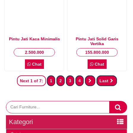
Pintu Jati Kaca Minimalis
Pintu Jati Solid Garis
Vertika
2.500.000
155.800.000
Chat
Chat
Next 1 of 7:
1
2
3
4
Last
Kategori