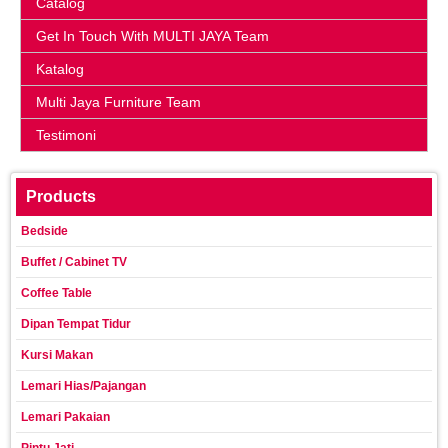
Catalog
Get In Touch With MULTI JAYA Team
Katalog
Multi Jaya Furniture Team
Testimoni
Products
Bedside
Buffet / Cabinet TV
Coffee Table
Dipan Tempat Tidur
Kursi Makan
Lemari Hias/Pajangan
Lemari Pakaian
Pintu Jati