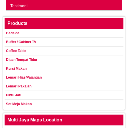
Testimoni
Products
Bedside
Buffet / Cabinet TV
Coffee Table
Dipan Tempat Tidur
Kursi Makan
Lemari Hias/Pajangan
Lemari Pakaian
Pintu Jati
Set Meja Makan
Multi Jaya Maps Location