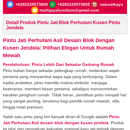
+6282220573605
+6282220573605
naturalkayu
multijayafurniture@gmail.com
Detail Produk Pintu Jati Blok Perhutani Kusen Pintu
Jendela
Pintu Jati Perhutani Asli Desain Blok Dengan
Kusen Jendela: Pilihan Elegan Untuk Rumah
Mewah
Pendahuluan: Pintu Lebih Dari Sekadar Gerbang Rumah
Pintu bukan hanya sekadar pelengkap rumah, melainkan wajah
pertama yang menyambut siapa saja yang berkunjung. Dalam
tradisi arsitektur, pintu memiliki makna simbolis: menjaga
keamanan, memberi kesan pertama, sekaligus mencerminkan
karakter penghuni rumah. Tidak heran, pemilihan pintu menjadi hal
yang sangat penting, terutama bagi pemilik rumah mewah, villa,
hingga hotel premium.
Salah satu pintu yang kini banyak dicari di Google adalah
Pintu
Jati Perhutani Asli desain blok dengan kusen jendela
.
Produk
ini lahir dari perpaduan kekuatan material kayu jati terbaik dengan