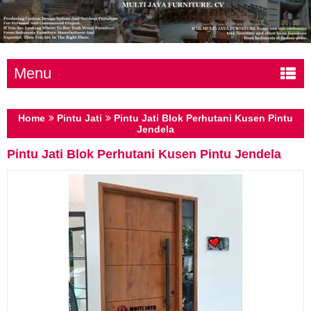
Menu
Home
Pintu Jati
Pintu Jati Blok Perhutani Kusen Pintu
Jendela
Pintu Jati Blok Perhutani Kusen Pintu Jendela