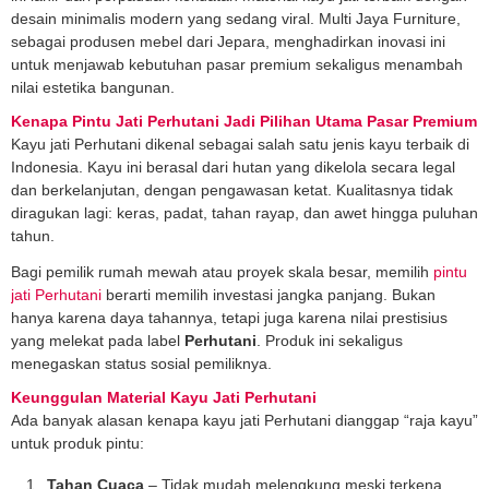
desain minimalis modern yang sedang viral. Multi Jaya Furniture,
sebagai produsen mebel dari Jepara, menghadirkan inovasi ini
untuk menjawab kebutuhan pasar premium sekaligus menambah
nilai estetika bangunan.
Kenapa Pintu Jati Perhutani Jadi Pilihan Utama Pasar Premium
Kayu jati Perhutani dikenal sebagai salah satu jenis kayu terbaik di
Indonesia. Kayu ini berasal dari hutan yang dikelola secara legal
dan berkelanjutan, dengan pengawasan ketat. Kualitasnya tidak
diragukan lagi: keras, padat, tahan rayap, dan awet hingga puluhan
tahun.
Bagi pemilik rumah mewah atau proyek skala besar, memilih
pintu
jati Perhutani
berarti memilih investasi jangka panjang. Bukan
hanya karena daya tahannya, tetapi juga karena nilai prestisius
yang melekat pada label
Perhutani
. Produk ini sekaligus
menegaskan status sosial pemiliknya.
Keunggulan Material Kayu Jati Perhutani
Ada banyak alasan kenapa kayu jati Perhutani dianggap “raja kayu”
untuk produk pintu:
Tahan Cuaca
– Tidak mudah melengkung meski terkena