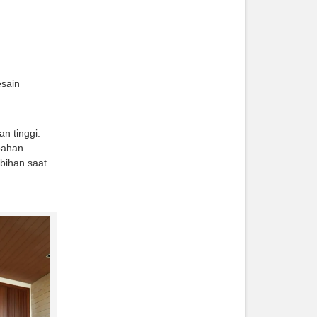
esain
n tinggi.
bahan
bihan saat