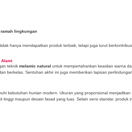
 ramah lingkungan
idak hanya mendapatkan produk terbaik, tetapi juga turut berkontribus
 Alami
gan teknik
melamic natural
untuk mempertahankan keaslian warna dan
mi, dan berkelas. Sentuhan akhir ini juga memberikan lapisan perlindun
hi kebutuhan hunian modern. Ukuran yang proporsional menjadikan p
 tinggi maupun desain fasad yang luas. Selain versi standar, produk in