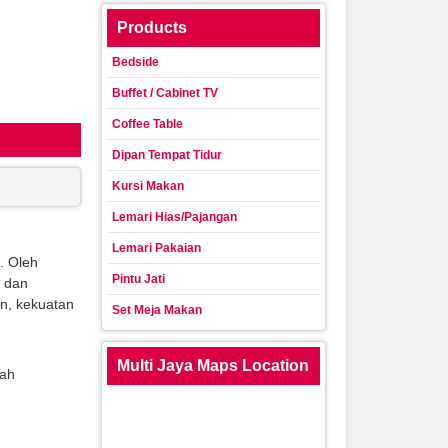
Products
Bedside
Buffet / Cabinet TV
Coffee Table
Dipan Tempat Tidur
Kursi Makan
Lemari Hias/Pajangan
Lemari Pakaian
. Oleh
Pintu Jati
s dan
n, kekuatan
Set Meja Makan
Multi Jaya Maps Location
lah