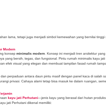
tahan lama, tetapi juga menjadi simbol kemewahan yang bernilai tinggi 
ur Modern
sung konsep
minimalis modern
. Konsep ini menjadi tren arsitektur yang
a yang bersih, tegas, dan fungsional. Pintu rumah minimalis kayu jati
ikan efek visual yang elegan dan membuat tampilan fasad rumah tampa
 dan perpaduan antara daun pintu masif dengan panel kaca di salah sat
ngi privasi. Cahaya alami tetap bisa masuk ke dalam ruangan, sem
Terjamin
unaan
kayu jati Perhutani
—jenis kayu yang berasal dari hutan produks
yu jati Perhutani dikenal memiliki: