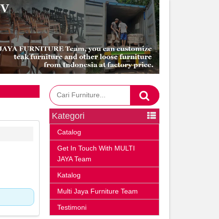
Kategori
Catalog
Get In Touch With MULTI
JAYA Team
Katalog
Multi Jaya Furniture Team
Testimoni