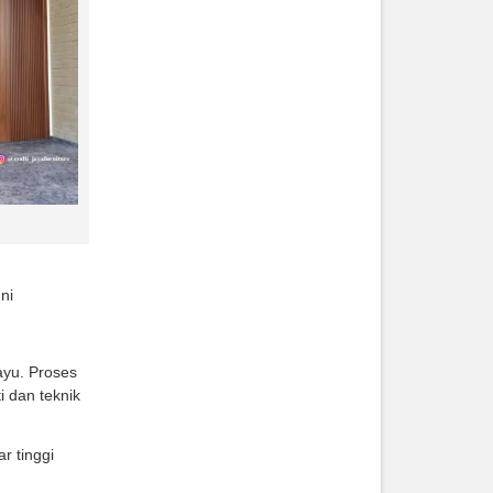
ni
ayu. Proses
i dan teknik
r tinggi