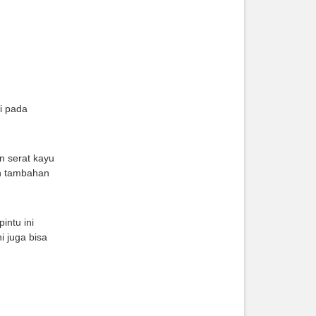
i pada
 serat kayu
gan tambahan
intu ini
i juga bisa