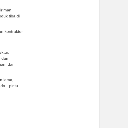
iriman
duk tiba di
n kontraktor
ktur,
, dan
han, dan
n lama,
Anda—pintu