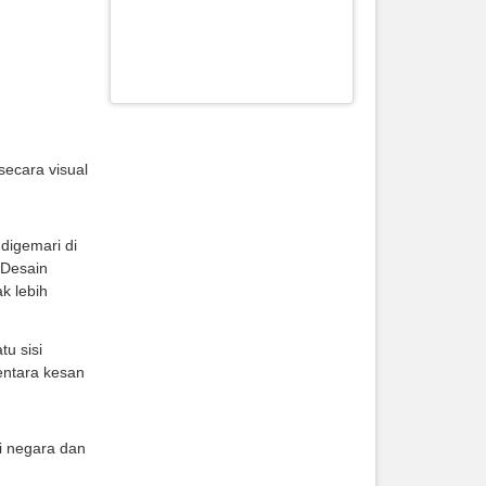
secara visual
 digemari di
 Desain
k lebih
u sisi
entara kesan
i negara dan