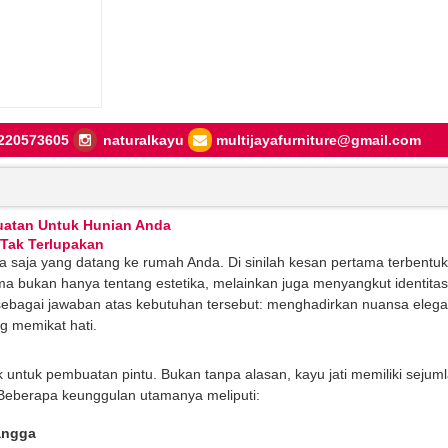
220573605
naturalkayu
multijayafurniture@gmail.com
uatan Untuk Hunian Anda
Tak Terlupakan
a saja yang datang ke rumah Anda. Di sinilah kesan pertama terbentuk
tama bukan hanya tentang estetika, melainkan juga menyangkut identita
sebagai jawaban atas kebutuhan tersebut: menghadirkan nuansa elega
g memikat hati.
ik untuk pembuatan pintu. Bukan tanpa alasan, kayu jati memiliki sejum
n. Beberapa keunggulan utamanya meliputi:
angga