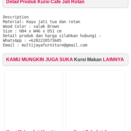
Detail Produk Kursi Cafe Jati Rotan
Description

Material: Kayu jati tua dan rotan

Wood Color : salak Brown

Size : H84 x W46 x D51 cm

Detail produk dan harga silahkan hubungi :

WhatsApp : +6282220573605

Email : multijayafurniture@gmail.com
KAMU MUNGKIN JUGA SUKA
Kursi Makan
LAINNYA