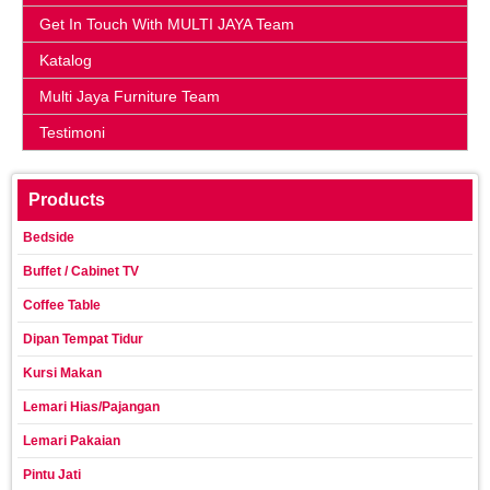
Get In Touch With MULTI JAYA Team
Katalog
Multi Jaya Furniture Team
Testimoni
Products
Bedside
Buffet / Cabinet TV
Coffee Table
Dipan Tempat Tidur
Kursi Makan
Lemari Hias/Pajangan
Lemari Pakaian
Pintu Jati