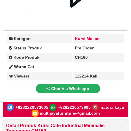
Kategori
Kursi Makan
Status Produk
Pre Order
Kode Produk
CH160
Warna Cat
Viewers
112214 Kali
Chat Via Whatsapp
+6282220573605
+6282220573605
naturalkayu
multijayafurniture@gmail.com
Detail Produk Kursi Cafe Industrial Minimalis
Tangerang CH160