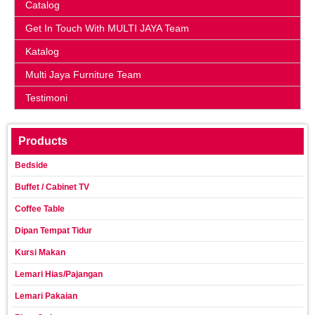
Catalog
Get In Touch With MULTI JAYA Team
Katalog
Multi Jaya Furniture Team
Testimoni
Products
Bedside
Buffet / Cabinet TV
Coffee Table
Dipan Tempat Tidur
Kursi Makan
Lemari Hias/Pajangan
Lemari Pakaian