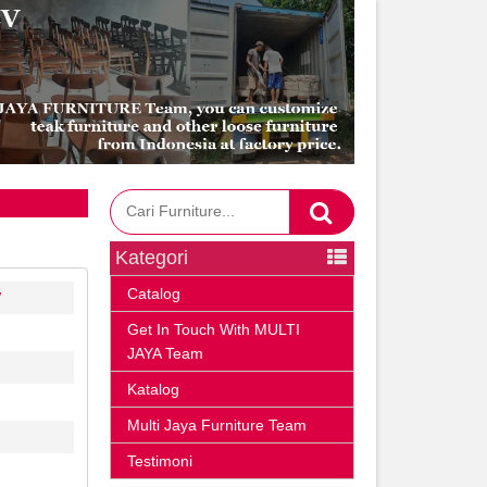
Kategori
Catalog
V
Get In Touch With MULTI
JAYA Team
Katalog
Multi Jaya Furniture Team
Testimoni