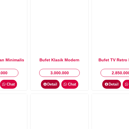
tan Minimalis
Bufet Klasik Modern
Bufet TV Retro
.000
3.000.000
2.850.00
Chat
Detail
Chat
Detail