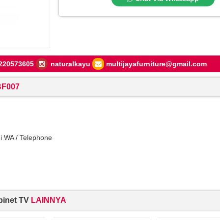
220573605
naturalkayu
multijayafurniture@gmail.com
 BF007
di WA / Telephone
binet TV
LAINNYA