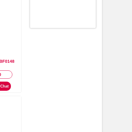
 BF0148
0
Chat