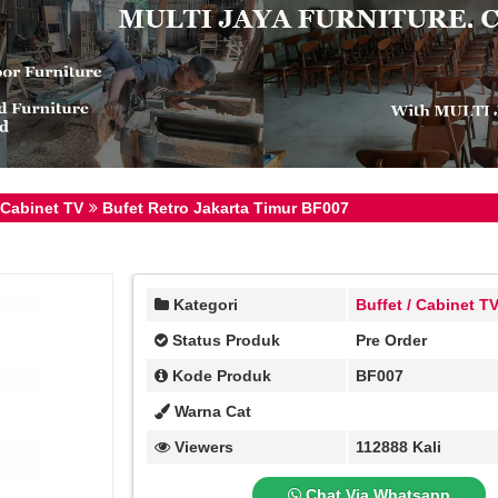
 Cabinet TV
Bufet Retro Jakarta Timur BF007
Kategori
Buffet / Cabinet T
Status Produk
Pre Order
Kode Produk
BF007
Warna Cat
Viewers
112888 Kali
Chat Via Whatsapp