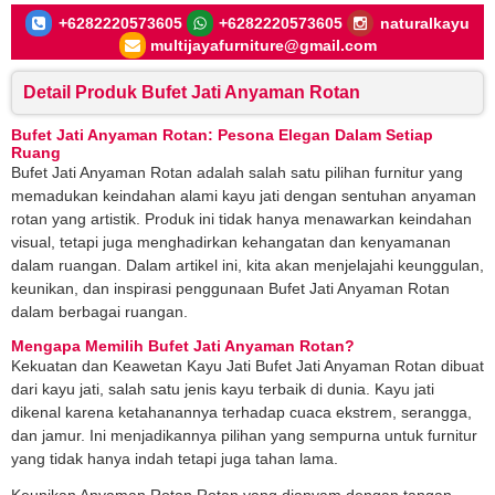
+6282220573605
+6282220573605
naturalkayu
multijayafurniture@gmail.com
Detail Produk Bufet Jati Anyaman Rotan
Bufet Jati Anyaman Rotan: Pesona Elegan Dalam Setiap
Ruang
Bufet Jati Anyaman Rotan adalah salah satu pilihan furnitur yang
memadukan keindahan alami kayu jati dengan sentuhan anyaman
rotan yang artistik. Produk ini tidak hanya menawarkan keindahan
visual, tetapi juga menghadirkan kehangatan dan kenyamanan
dalam ruangan. Dalam artikel ini, kita akan menjelajahi keunggulan,
keunikan, dan inspirasi penggunaan Bufet Jati Anyaman Rotan
dalam berbagai ruangan.
Mengapa Memilih
Bufet Jati Anyaman Rotan
?
Kekuatan dan Keawetan Kayu Jati Bufet Jati Anyaman Rotan dibuat
dari kayu jati, salah satu jenis kayu terbaik di dunia. Kayu jati
dikenal karena ketahanannya terhadap cuaca ekstrem, serangga,
dan jamur. Ini menjadikannya pilihan yang sempurna untuk furnitur
yang tidak hanya indah tetapi juga tahan lama.
Keunikan Anyaman Rotan Rotan yang dianyam dengan tangan